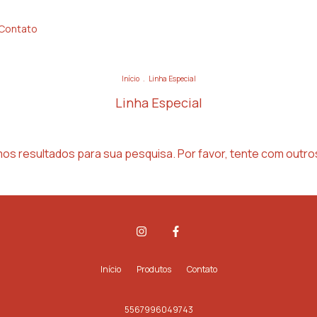
Contato
Início
.
Linha Especial
Linha Especial
os resultados para sua pesquisa. Por favor, tente com outros 
Início
Produtos
Contato
5567996049743