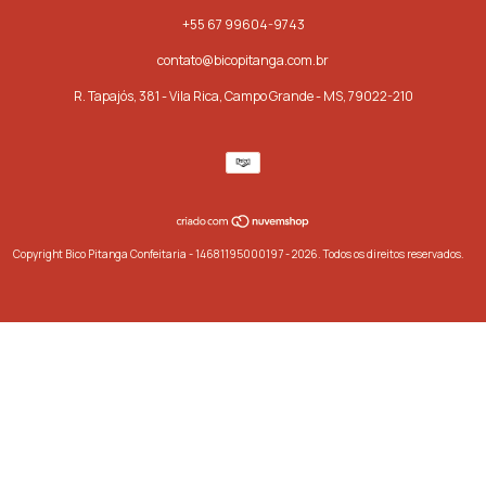
+55 67 99604-9743
contato@bicopitanga.com.br
R. Tapajós, 381 - Vila Rica, Campo Grande - MS, 79022-210
Copyright Bico Pitanga Confeitaria - 14681195000197 - 2026. Todos os direitos reservados.