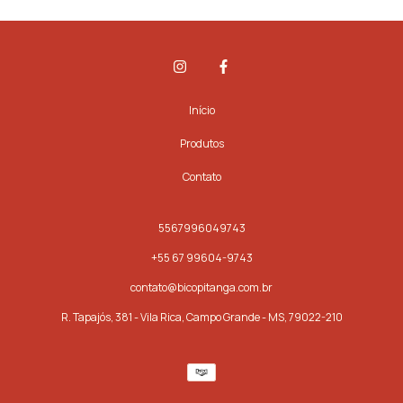
Início
Produtos
Contato
5567996049743
+55 67 99604-9743
contato@bicopitanga.com.br
R. Tapajós, 381 - Vila Rica, Campo Grande - MS, 79022-210