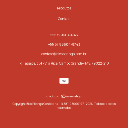
Produtos
Contato
5567996049743
+55 67 99604-9743
contato@bicopitanga.com.br
R. Tapajós, 381 - Vila Rica, Campo Grande - MS, 79022-210
Copyright Bico Pitanga Confeitaria - 14681195000197 - 2026. Todos os direitos
reservados.