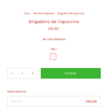
Início
.
Docinhos Especiais
.
Brigadeiro de Capuccino
Brigadeiro de Capuccino
R$1,80
Ver mais detalhes
Qtd:
1
1
Alterar CEP
Entregas para o CEP:
Meios de envio
Calcular