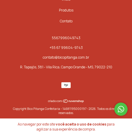
Produtos
Contato
5567996049743
+55 67 99604-9743
contato@bicopitanga.com.br
R. Tapajós, 381 - Vila Rica, Campo Grande - MS, 79022-210
Copyright Bico Pitanga Confeitaria - 14681195000197 - 2026. Todos os direitos
reservados.
Ao navegar por este site
você aceita o uso de cookies
para
agilizar a sua experiência de compra.