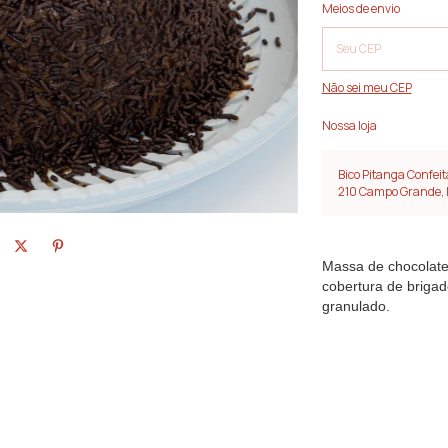
Entregas para o CEP:
Meios de envio
Não sei meu CEP
Nossa loja
Bico Pitanga Confeit
210 Campo Grande,
Massa de chocolate,
cobertura de brigad
granulado.