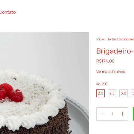
Contato
Início
.
Tortas Tradicionai
Brigadeiro-
R$174,00
Ver mais detalhes
Kg:
2.0
2.0
2.5
3.0