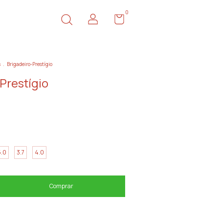
0
s
.
Brigadeiro-Prestígio
Prestígio
5.0
3.7
4.0