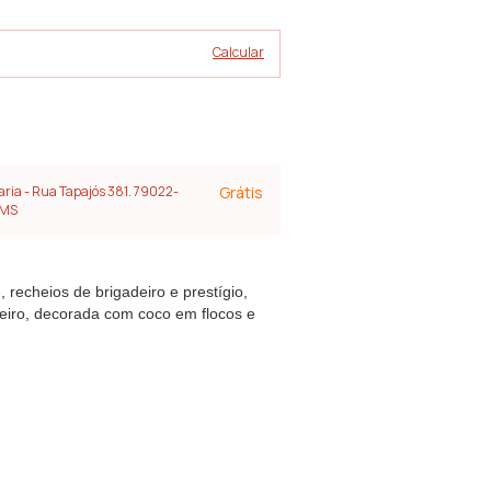
Alterar CEP
Calcular
aria - Rua Tapajós 381. 79022-
Grátis
 MS
 recheios de brigadeiro e prestígio,
eiro, decorada com coco em flocos e