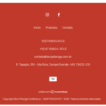
Início
Produtos
Contato
5567996049743
+55 67 99604-9743
contato@bicopitanga.com.br
R. Tapajós, 381 - Vila Rica, Campo Grande - MS, 79022-210
Copyright Bico Pitanga Confeitaria - 14681195000197 - 2026. Todos os direitos reservados.