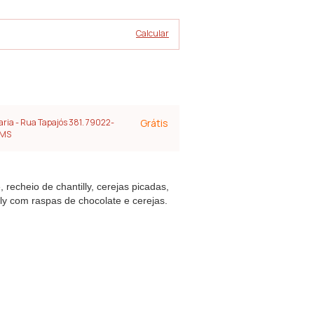
Alterar CEP
Calcular
aria - Rua Tapajós 381. 79022-
Grátis
 MS
 recheio de chantilly, cerejas picadas,
lly com raspas de chocolate e cerejas.