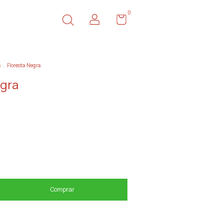
0
s
.
Floresta Negra
egra