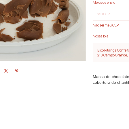
Entregas para o CEP:
Meios de envio
Não sei meu CEP
Nossa loja
Bico Pitanga Confeit
210 Campo Grande,
Massa de chocolate,
cobertura de chanti