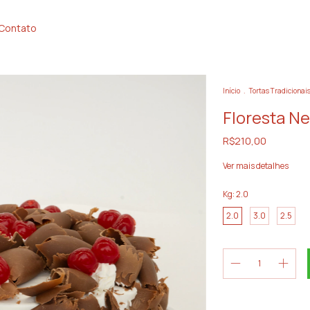
Contato
Início
.
Tortas Tradicionai
Floresta N
R$210,00
Ver mais detalhes
Kg:
2.0
2.0
3.0
2.5