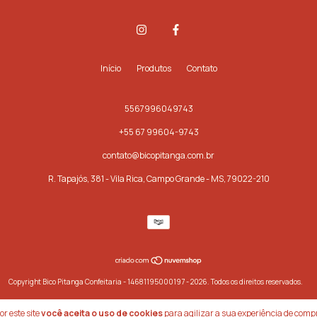
Início
Produtos
Contato
5567996049743
+55 67 99604-9743
contato@bicopitanga.com.br
R. Tapajós, 381 - Vila Rica, Campo Grande - MS, 79022-210
Copyright Bico Pitanga Confeitaria - 14681195000197 - 2026. Todos os direitos reservados.
r este site
você aceita o uso de cookies
para agilizar a sua experiência de comp